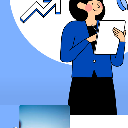
ไอแคช
(ระบบใหม่)
บิซ ไอแบ
งก์กิ้ง
คอร์ปอเรท
ไอแคช
บัวหลวง ไอ
ฟันด์
บัวหลวง ไอ
คัสโตดี
Merchant
iPay
iTrade
บัวหลวง ไอ
ซัพพลาย
Bualuang
e-