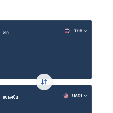
THB
จาก
ธีถวายพระพรชัยมงคล
ธนาคารกรุงเทพ จับมือ ไทยแอร์เอเชีย และ แ
มเด็จพระเจ้าอยู่หัว
เอเชียรีวอร์ด ยกระดับ “บัตรเครดิตแอร์เอเชี
แพลทินัม มาสเตอร์การ์ด ธนาคารกรุงเทพ” 
ความสำเร็จบัตร Co-Brand ภายใต้คอนเซปต์
ทริป... ให้ชีวิต Smart กว่าที่เคย”
USD1
แปลงเป็น