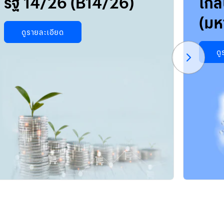
รัฐ 14/26 (B14/26)
โกล
(มห
ดูรายละเอียด
ดู