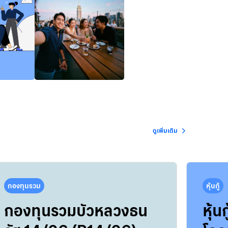
Guarantee
ชำระภาษี
ศุลกากร
ออนไลน์
Trade
iReport
ดูเพิ่มเติม
กองทุนรวม
หุ้นกู้
กองทุนรวมบัวหลวงธน
หุ้นก