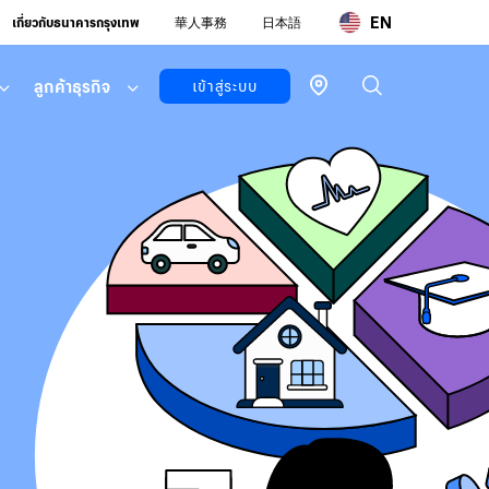
EN
เกี่ยวกับธนาคารกรุงเทพ
華人事務
日本語
ลูกค้าธุรกิจ
เข้าสู่ระบบ
ลูกค้า
บุคคล
บัวหลวง ไอ
แบงก์กิ้ง
โมบายแบ
งก์กิ้ง
บัวหลวง ไอ
ฟันด์
ลูกค้า
ธุรกิจ