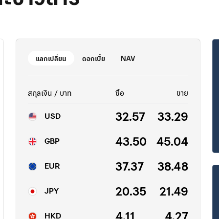
แลกเปลี่ยน
ดอกเบี้ย
NAV
าคารกรุงเทพ พร้อมเปิดจองซื้อ "พันธบัตรรัฐบาล
ธนาคารกรุงเทพ จัดพิ
สกุลเงิน / บาท
ซื้อ
ขาย
มพลัส" ครั้งที่1 ผ่านสาขาและโมบายแบงก์กิ้ง เพิ่ม
เฉลิมพระเกียรติพระบาทส
งเลือกการออม-ลงทุนที่มั่นคง
32.57
33.29
USD
43.50
45.04
GBP
37.37
38.48
EUR
20.35
21.49
JPY
4.11
4.27
HKD