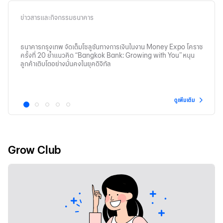
ข่าวสารและกิจกรรมธนาคาร
ธนาคารกรุงเทพ จัดเต็มโซลูชันทางการเงินในงาน Money Expo โคราช
คณะกรร
ครั้งที่ 20 ย้ำแนวคิด “Bangkok Bank: Growing with You” หนุน
จำกัด 
ลูกค้าเติบโตอย่างมั่นคงในยุคดิจิทัล
พระเจ้
2569
ดูเพิ่มเติม
1
2
3
4
5
Grow Club