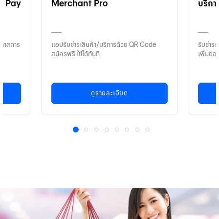
at Pay
Merchant Pro
บริกา
โอกาสการ
แอปรับชำระสินค้า/บริการด้วย QR Code
รับชำระ
สมัครฟรี ใช้ได้ทันที
เพิ่มยอ
ดูรายละเอียด
1
2
3
4
5
6
7
8