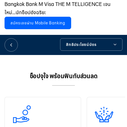
華人事務
Bangkok Bank M Visa THE M TELLIGENCE เจน
ใหม่...นักช็อปอัจฉริยะ
日本語
สมัครเลยผ่าน Mobile Banking
สิทธิประโยชน์บัตร
EN
สิทธิประโยชน์บัตร
ข้อมูลผลิตภัณฑ์
ช็อปจุใจ พร้อมฟินกับส่วนลด
วิธีชำระเงินแบบ Contactless
ข้อมูลเพิ่มเติม
เครื่องมือช่วยเหลือ