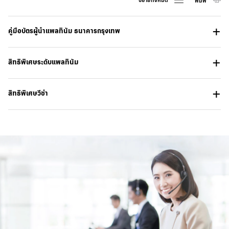
พิมพ์
คู่มือบัตรผู้นำแพลทินัม ธนาคารกรุงเทพ
สิทธิพิเศษระดับแพลทินัม
สิทธิพิเศษวีซ่า