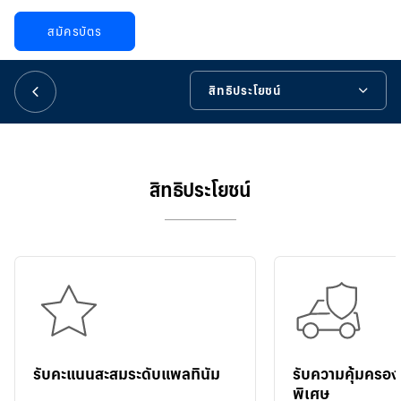
華人事務
สมัครบัตร
日本語
สิทธิประโยชน์
EN
สิทธิประโยชน์
สัมผัสประสบการณ์ระดับผู้นำ สำหรับสมาชิกผู้ทรงเกียรติ
สิทธิประโยชน์
เครื่องมือช่วยเหลือ
รับคะแนนสะสมระดับแพลทินัม
รับความคุ้มครอ
พิเศษ