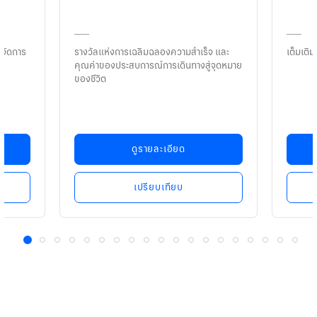
ก็จัดการ
รางวัลแห่งการเฉลิมฉลองความสำเร็จ และ
เต็มเติ
ธิ
คุณค่าของประสบการณ์การเดินทางสู่จุดหมาย
ของชีวิต
ดูรายละเอียด
เปรียบเทียบ
1
2
3
4
5
6
7
8
9
10
11
12
13
14
15
16
17
18
19