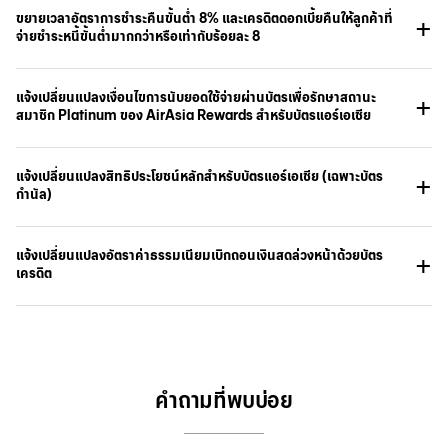
ขยายเวลาอัตราการชำระคืนขั้นต่ำ 8% และเครดิตดอกเบี้ยคืนให้ลูกค้าที่
จ่ายชำระหนี้ขั้นต่ำมากกว่าหรือเท่ากับร้อยละ 8
แจ้งเปลี่ยนแปลงเงื่อนไขการนับยอดใช้จ่ายผ่านบัตรเพื่อรักษาสถานะ
สมาชิก Platinum ของ AirAsia Rewards สำหรับบัตรแอร์เอเชีย
แจ้งเปลี่ยนแปลงสิทธิประโยชน์หลักสำหรับบัตรแอร์เอเชีย (เฉพาะบัตร
กำนัล)
แจ้งเปลี่ยนแปลงอัตราค่าธรรมเนียมเบิกถอนเงินสดล่วงหน้าด้วยบัตร
เครดิต
คำถามที่พบบ่อย