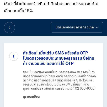
華人事務
ใช้เท่าที่จำเป็นและชำระคืนได้เต็มจำนวนตามกำหนด จะได้ไม่
เสียดอกเบี้ย 16%
日本語
บัตรเครดิตธนาคารกรุงเทพ
EN
บัตรเครดิตธนาคารกรุงเทพ
โปรโมชันบัตรเครดิต
คำเตือน! เมื่อได้รับ SMS แจ้งรหัส OTP
โปรดตรวจสอบประเภทของธุรกรรม ชื่อร้าน
โปรโมชันผู้สมัครบัตรใหม่
ค้า จำนวนเงิน ก่อนการใช้ OTP
มาตรการบรรเทาบรรเทาภาระหนี้สินเชื่อบัตรเครดิต
ขณะนี้มีมิจฉาชีพปลอมเป็นธนาคารกรุงเทพ ส่ง SMS ให้ท่า
นกดลิงก์แลกแต้มที่ใกล้หมดอายุ กรุณาอย่าหลงเชื่อกดลิงก์
ดังกล่าว หรือกรอกข้อมูลส่วนตัว หรือรหัส OTP ใดๆ และ
บริการ ดิจิทัล วอลเล็ท
ขอเรียนว่า ธนาคารไม่มีนโยบายส่ง SMS ที่มีลิงก์ให้กับ
ลูกค้า หากมีข้อสงสัยสามารถสอบถามได้ที่ 02 638 4000
บริการบัวหลวง ไอเพย์
ดูรายละเอียด
บริการแบ่งชำระรายเดือนกับ Be Smart