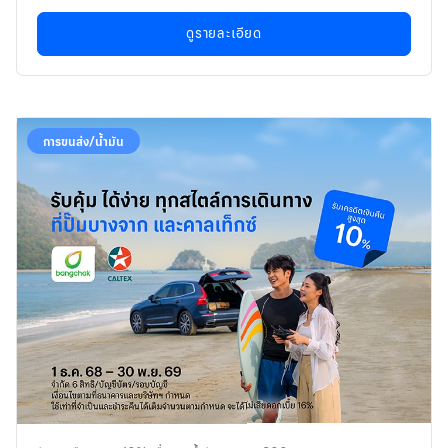
ดูรายละเอียด
การขนส่ง/น้ำมัน