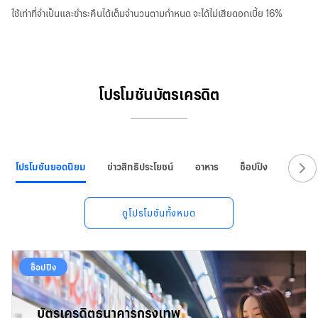
ใช้เท่าที่จำเป็นและชำระคืนได้เต็มจำนวนตามกำหนด จะได้ไม่เสียดอกเบี้ย 16%
โปรโมชันบัตรเครดิต
โปรโมชันยอดนิยม
ข่าวสิทธิประโยชน์
อาหาร
ช็อปปิง
โรงแรม
ดูโปรโมชันทั้งหมด
ช็อปปิง