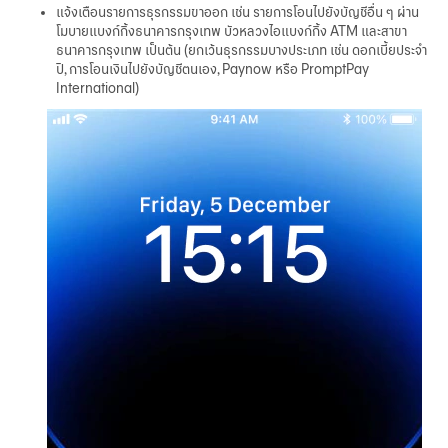
華人事務
แจ้งเตือนรายการธุรกรรมขาออก เช่น รายการโอนไปยังบัญชีอื่น ๆ ผ่าน
โมบายแบงก์กิ้งธนาคารกรุงเทพ บัวหลวงไอแบงก์กิ้ง ATM และสาขา
ธนาคารกรุงเทพ เป็นต้น (ยกเว้นธุรกรรมบางประเภท เช่น ดอกเบี้ยประจำ
ปี, การโอนเงินไปยังบัญชีตนเอง, Paynow หรือ PromptPay
日本語
International)
EN