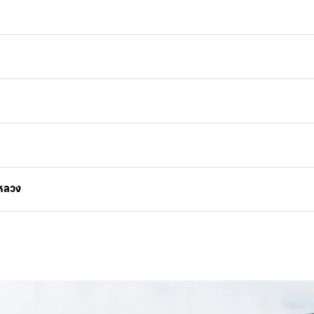
วหลวง