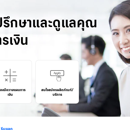
ปรึกษาและดูแลคุณ
รเงิน
ื่องมือวางแผนการ
สนใจสมัครผลิตภัณฑ์/
เงิน
บริการ
า รีบแลก