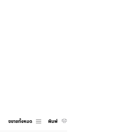
Guarantee
ชำระภาษี
ศุลกากร
ออนไลน์
Trade
iReport
ขยายทั้งหมด
พิมพ์