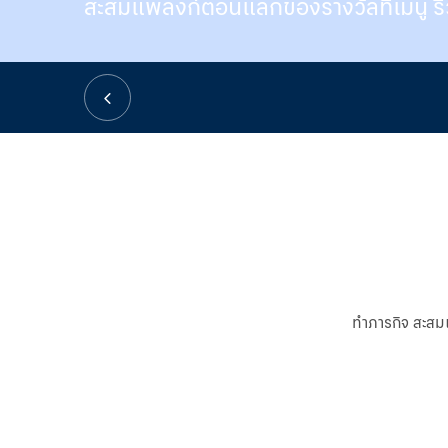
สะสมแพลงก์ตอนแลกของรางวัลที่เมนู รี
ทำภารกิจ สะสมแ