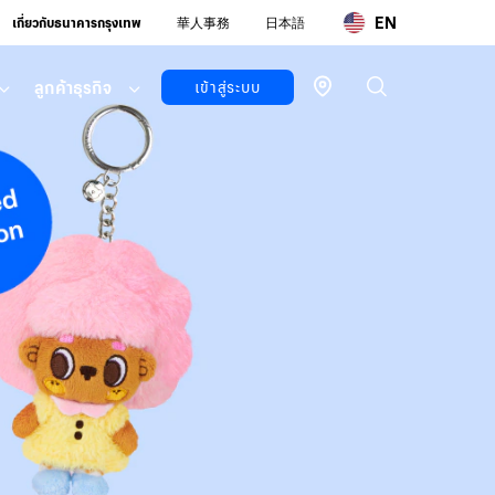
EN
เกี่ยวกับธนาคารกรุงเทพ
華人事務
日本語
ลูกค้าธุรกิจ
เข้าสู่ระบบ
ลูกค้า
บุคคล
บัวหลวง ไอ
แบงก์กิ้ง
โมบายแบ
งก์กิ้ง
บัวหลวง ไอ
ฟันด์
ลูกค้า
ธุรกิจ