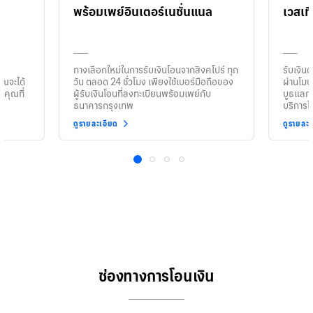
พร้อมเพย์อินเตอร์เนชั่นแนล
เวสเทิ
ทางเลือกใหม่ในการรับเงินโอนจากสิงคโปร์ ทุก
รับเงินด
ณจะได้
วัน ตลอด 24 ชั่วโมง เพียงใช้เบอร์มือถือของ
ผ่านโมบ
งคุณที่
ผู้รับเงินโอนที่ลงทะเบียนพร้อมเพย์กับ
บูธแลกเป
ธนาคารกรุงเทพ
บริการได
ดูรายละเอียด
ดูรายละเ
1
2
3
4
ช่องทางการโอนเงิน