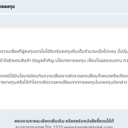
่วยลงทุน
วามเสี่ยงที่ผู้ลงทุนอาจไม่ได้รับเงินลงทุนคืนเต็มจำนวนเมื่อไถ่ถอน (ไม่คุ
เข้าใจลักษณะสินค้า ข้อมูลสำคัญ นโยบายการลงทุน เงื่อนไขผลตอบแทน คว
ทศมิได้มีนโยบายป้องกันความเสี่ยงจากอัตราแลกเปลี่ยนทั้งหมดหรือเกือบทั้ง
นอาจขาดทุนหรือได้กำไรจากอัตราแลกเปลี่ยนจากการลงทุนในกองทุนดังกล่าว ห
สอบถามรายละเอียดเพิ่มเติม หรือขอรับหนังสือชี้ชวนได้ที่
ธนาคารกรุงเทพ โทร. 1333
www.bangkokbank.com