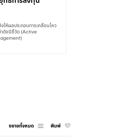
ยุทธ์การลงทุน
Guarantee
ชำระภาษี
ศุลกากร
หวังให้ผลประกอบการเคลื่อนไหว
ออนไลน์
่าดัชนีชี้วัด (Active
Trade
agement)
iReport
ขยายทั้งหมด
พิมพ์