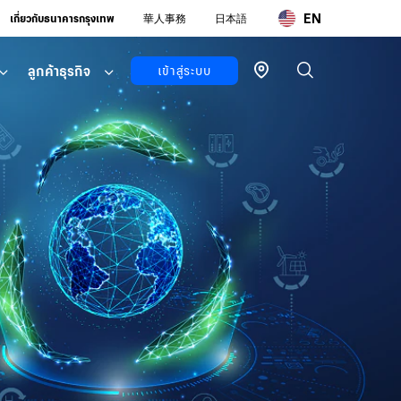
EN
เกี่ยวกับธนาคารกรุงเทพ
華人事務
日本語
ลูกค้าธุรกิจ
เข้าสู่ระบบ
ลูกค้า
บุคคล
บัวหลวง ไอ
แบงก์กิ้ง
โมบายแบ
งก์กิ้ง
บัวหลวง ไอ
ฟันด์
ลูกค้า
ธุรกิจ