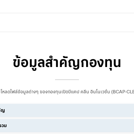
ข้อมูลสำคัญกองทุน
์โหลดไฟล์ข้อมูลต่างๆ ของกองทุนเปิดบีแคป คลีน อินโนเวชั่น (BCAP-C
คัญ
นรวม