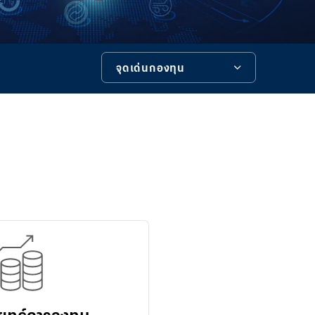
ไอแคช
(ระบบใหม่)
บิซ ไอแบ
จุดเด่นกองทุน
งก์กิ้ง
คอร์ปอเรท
ไอแคช
จุดเด่นกองทุน
บัวหลวง ไอ
รายละเอียดกองทุน
ฟันด์
บัวหลวง ไอ
ข้อมูลสำคัญกองทุน
คัสโตดี
Merchant
เครื่องมือช่วยเหลือ
iPay
iTrade
บัวหลวง ไอ
ซัพพลาย
Bualuang
e-