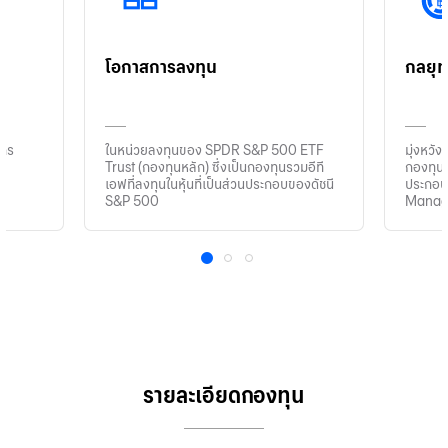
โอกาสการลงทุน
กลยุท
ากร
ในหน่วยลงทุนของ SPDR S&P 500 ETF
มุ่งหวั
Trust (กองทุนหลัก) ซึ่งเป็นกองทุนรวมอีที
กองทุนห
เอฟที่ลงทุนในหุ้นที่เป็นส่วนประกอบของดัชนี
ประกอบก
S&P 500
Manag
1
2
3
รายละเอียดกองทุน