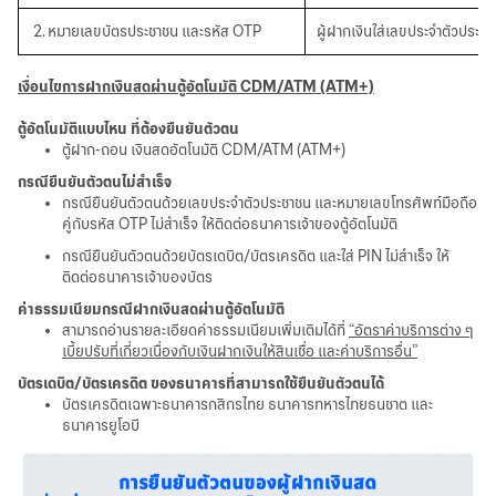
2. หมายเลขบัตรประชาชน และรหัส OTP
ผู้ฝากเงินใส่เลขประจำตัวประ
เงื่อนไขการฝากเงินสดผ่านตู้อัตโนมัติ CDM/ATM (ATM+)
ตู้อัตโนมัติแบบไหน ที่ต้องยืนยันตัวตน
ตู้ฝาก-ถอน เงินสดอัตโนมัติ
CDM/ATM (ATM+)
กรณียืนยันตัวตนไม่สำเร็จ
กรณียืนยันตัวตนด้วยเลขประจำตัวประชาชน และหมายเลขโทรศัพท์มือถือ
คู่กับรหัส
OTP ไม่สำเร็จ ให้ติดต่อธนาคารเจ้าของตู้อัตโนมัติ
กรณียืนยันตัวตนด้วยบัตรเดบิต
/บัตรเครดิต และใส่ PIN ไม่สำเร็จ ให้
ติดต่อธนาคารเจ้าของบัตร
ค่าธรรมเนียมกรณีฝากเงินสดผ่านตู้อัตโนมัติ
สามารถอ่านรายละเอียดค่าธรรมเนียมเพิ่มเติมได้ที่
“อัตราค่าบริการต่าง ๆ
เบี้ยปรับที่เกี่ยวเนื่องกับเงินฝากเงินให้สินเชื่อ และค่าบริการอื่น”
บัตรเดบิต/บัตรเครดิต ของธนาคารที่สามารถใช้ยืนยันตัวตนได้
บัตรเครดิตเฉพาะธนาคารกสิกรไทย ธนาคารทหารไทยธนชาต และ
ธนาคารยูโอบี