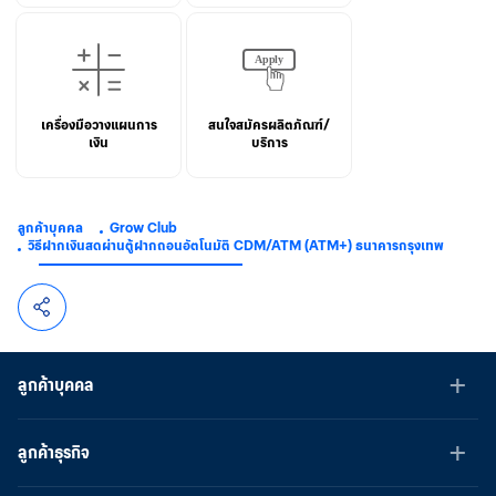
เครื่องมือวางแผนการ
สนใจสมัครผลิตภัณฑ์/
เงิน
บริการ
ลูกค้าบุคคล
Grow Club
วิธีฝากเงินสดผ่านตู้ฝากถอนอัตโนมัติ CDM/ATM (ATM+) ธนาคารกรุงเทพ
ลูกค้าบุคคล
ลูกค้าธุรกิจ