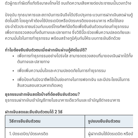
華人事務
ตัวผู้กระทำผิดที่แท้จริงมาลงโทษได้ จนเกิดความเสียหายต่อประชาชนเป็นวงกว้าง
ปัจจุบัน ทุกธนาคารและสถาบันการเงินจึงได้ปรับปรุงกระบวนการฝากเงินสดผ่านตู้
อัตโนมัติ โดยลูกค้าต้องใช้บัตรเดบิตหรือบัตรเครดิตของธนาคาร หรือใช้เลข
日本語
ประจำตัวประชาชนร่วมกับเบอร์โทรศัพท์มือถือเพื่อยืนยันตัวตนก่อนทำธุรกรรม
เพื่อการตรวจสอบทั้งต้นทางและปลายทาง ซึ่งวิธีนี้จะช่วยเพิ่มความปลอดภัยและ
ความมั่นใจในการทำธุรกรรม พร้อมสร้างภูมิคุ้มกันให้ระบบการเงินอีกด้วย
EN
ทำไมต้องยืนยันตัวตนเมื่อฝากเงินผ่านตู้อัตโนมัติ?
เพื่อการทำธุรกรรมอย่างโปร่งใส สามารถตรวจสอบที่มาของเงินฝากได้ทั้ง
ต้นทางและปลายทาง
เพื่อเพิ่มความมั่นใจและความปลอดภัยในการทำธุรกรรม
เพื่อป้องกันมิจฉาชีพใช้เป็นช่องทางในการฟอกเงิน และมีประโยชน์ในการ
สืบสวนสอบสวนหากเกิดเหตุ
ธุรกรรมฝากเงินสดใดบ้างที่ต้องยืนยันตัวตน?
ธุรกรรมฝากเงินเข้าบัญชีภายในธนาคารเดียวกันและเข้าบัญชีต่างธนาคาร
ฝากเงินสดและยืนยันตัวตนได้ 2 วิธี
วิธีการยืนยันตัวตน
รูปแบบยืนยันตัวตน
1. บัตรเดบิต/บัตรเครดิต
ผู้ฝากเงินใช้บัตรเดบิต หรือบั