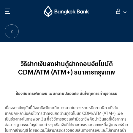
ค้นหา
ลูกค้าบุคคล
ลูกค้าธุรกิจ
วิธีฝากเงินสดผ่านตู้ฝากถอนอัตโนมัติ
CDM/ATM (ATM+) ธนาคารกรุงเทพ
กิจการธนาคารต่างประเทศ
นักลงทุนสัมพันธ์
ป้องกันการฟอกเงิน เพิ่มความปลอดภัย มั่นใจทุกการทำธุรกรรม
เนื่องจากปัจจุบันนี้มิจฉาชีพมีเทคนิคมากมายในการหลบหนีความผิด หนึ่งใน
เกี่ยวกับธนาคารกรุงเทพ
เทคนิคเหล่านั้นคือใช้การฝากเงินสดผ่านตู้อัตโนมัติ CDM/ATM (ATM+) เพื่อ
เป็นช่องทางในการฟอกเงิน ซึ่งวิธีการของเหล่ามิจฉาชีพคือนำเงินสดที่ได้จากการ
ก่ออาชญากรรมในรูปแบบต่างๆ หรือเงินที่ได้จากการหลอกลวงเหยื่อผู้เคราะห์ร้าย
ไปฝากเข้าบัญชี โดยแต่เดิมไม่สามารถตรวจสอบเส้นทางการเงินและไม่สามารถนำ