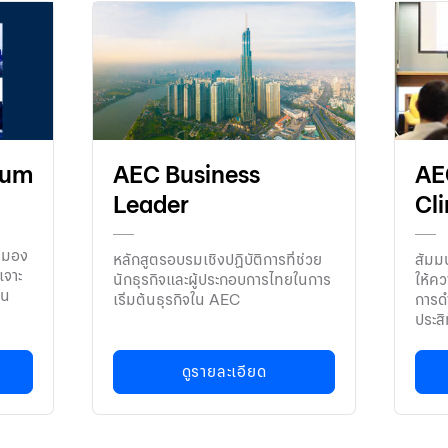
rum
AEC Business
AE
Leader
Cli
มมอง
หลักสูตรอบรมเชิงปฏิบัติการที่ช่วย
สัมมน
เจาะ
นักธุรกิจและผู้ประกอบการไทยในการ
ให้คว
ใน
เริ่มต้นธุรกิจใน AEC
การดำ
ประส
ดูรายละเอียด