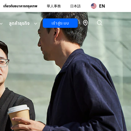
EN
เกี่ยวกับธนาคารกรุงเทพ
華人事務
日本語
ลูกค้าธุรกิจ
เข้าสู่ระบบ
ลูกค้า
บุคคล
บัวหลวง ไอ
แบงก์กิ้ง
โมบายแบ
งก์กิ้ง
บัวหลวง ไอ
ฟันด์
ลูกค้า
ธุรกิจ