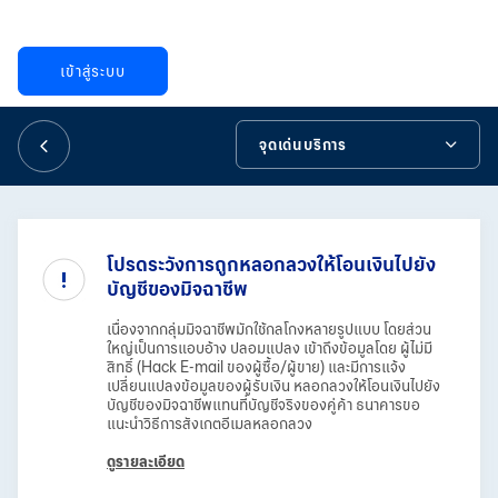
華人事務
เข้าสู่ระบบ
日本語
จุดเด่นบริการ
EN
จุดเด่นบริการ
ข้อมูลเพิ่มเติม
โปรดระวังการถูกหลอกลวงให้โอนเงินไปยัง
บัญชีของมิจฉาชีพ
เครื่องมือช่วยเหลือ
เนื่องจากกลุ่มมิจฉาชีพมักใช้กลโกงหลายรูปแบบ โดยส่วน
ใหญ่เป็นการแอบอ้าง ปลอมแปลง เข้าถึงข้อมูลโดย ผู้ไม่มี
สิทธิ์ (Hack E-mail ของผู้ซื้อ/ผู้ขาย) และมีการแจ้ง
เปลี่ยนแปลงข้อมูลของผู้รับเงิน หลอกลวงให้โอนเงินไปยัง
บัญชีของมิจฉาชีพแทนที่บัญชีจริงของคู่ค้า ธนาคารขอ
แนะนำวิธีการสังเกตอีเมลหลอกลวง
ดูรายละเอียด