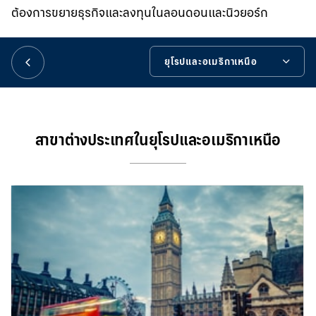
華人事務
ต้องการขยายธุรกิจและลงทุนในลอนดอนและนิวยอร์ก
日本語
ยุโรปและอเมริกาเหนือ
ยุโรปและอเมริกาเหนือ
EN
เครื่องมือช่วยเหลือ
สาขาต่างประเทศในยุโรปและอเมริกาเหนือ