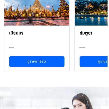
เมียนมา
กัมพูชา
ดูรายละเอียด
ดูรายละ