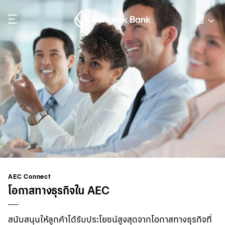
ค้นหา
ลูกค้าบุคคล
ลูกค้าธุรกิจ
กิจการธนาคารต่างประเทศ
นักลงทุนสัมพันธ์
AEC Connect
โอกาสทางธุรกิจใน AEC
เกี่ยวกับธนาคารกรุงเทพ
สนับสนุนให้ลูกค้าได้รับประโยชน์สูงสุดจากโอกาสทางธุรกิจที่