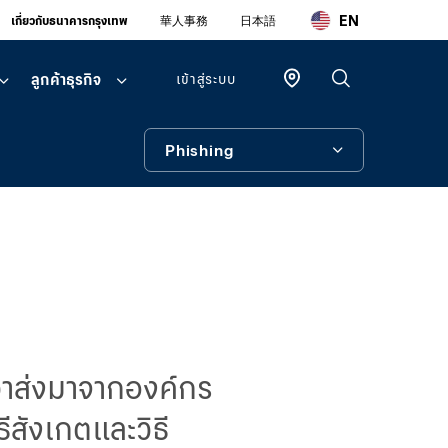
EN
เกี่ยวกับธนาคารกรุงเทพ
華人事務
日本語
ลูกค้าธุรกิจ
เข้าสู่ระบบ
Phishing
ลูกค้า
บุคคล
Phishing
บัวหลวง ไอ
แบงก์กิ้ง
เครื่องมือช่วยเหลือ
โมบายแบ
งก์กิ้ง
บัวหลวง ไอ
ฟันด์
ว่าส่งมาจากองค์กร
ลูกค้า
ิธีสังเกตและวิธี
ธุรกิจ