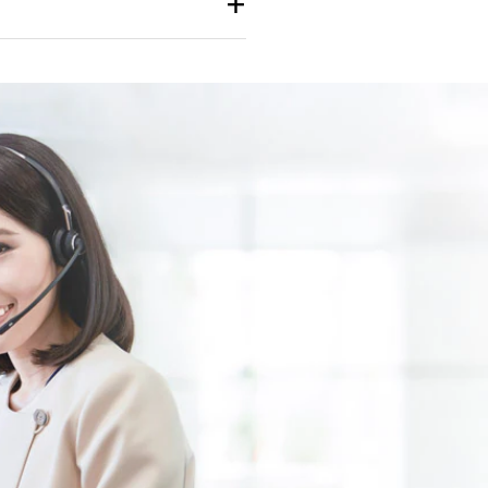
Guarantee
ชำระภาษี
ศุลกากร
ออนไลน์
Trade
iReport