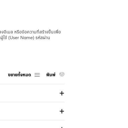
ไอแคช
(ระบบใหม่)
บิซ ไอแบ
งก์กิ้ง
เมล หรือข้อความที่สร้างขึ้นเพื่อ
คอร์ปอเรท
ผู้ใช้ (User Name) รหัสผ่าน
ไอแคช
บัวหลวง ไอ
ฟันด์
บัวหลวง ไอ
คัสโตดี
ขยายทั้งหมด
พิมพ์
Merchant
iPay
iTrade
บัวหลวง ไอ
ซัพพลาย
Bualuang
e-