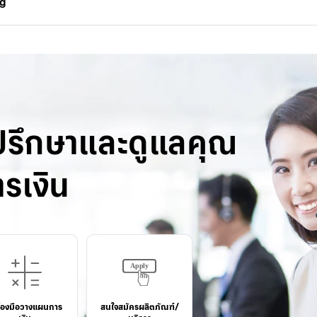
ng
ปรึกษาและดูแลคุณ
รเงิน
ื่องมือวางแผนการ
สนใจสมัครผลิตภัณฑ์/