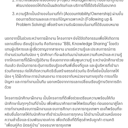
การวางแผนอย่างรอบคอบ (Project Management) กชิ้นงานที่ถูกนำไป
พัฒนาต่อยอดให้เกิดเป็นผลิตภัณฑ์และบริการที่ใช้ได้จริงได้ในอนาคต
ความรู้สึกเป็นเจ้าของในงานที่ทำ (Accountability/Ownership) ผ่านขั้น
ตอนการติดตามผลและการแก้ปัญหาเฉพาะหน้า (Following up &
Problem Solving) เพื่อสร้างความรับผิดชอบในงานที่ได้รับมอบหมาย
นอกจากนี้ในช่วงระหว่างการฝึกงาน โครงการฯ ยังได้จัดกิจกรรมเพื่อให้เกิดการ
แลกเปลี่ยน เรียนรู้ร่วมกัน คือกิจกรรม “BBL Knowledge Sharing” โดยตัว
เเทนผู้บริหารและผู้เชี่ยวชาญจากสายงาน มาแชร์ความรู้และประสบการณ์การ
ทำงานร่วมกันกับน้อง ๆ นักศึกษา ที่จะผลัดกันมานำเสนอความคืบหน้าและความรู้
จากโครงการที่ได้ฝึกปฏิบัติงาน ซึ่งนอกจากจะเพิ่มพูนความรู้ ระหว่างนักศึกษาด้วย
กันเเล้ว ยังเป็นการกระตุ้นการเรียนรู้ของทีมพี่เลี้ยงที่ดูแล และผู้บริหารที่เข้ามา
ร่วมกิจกรรม ก่อให้เกิดความคิดริเริ่มสร้างสรรค์ร่วมกัน อีกทั้งยังเป็นโอกาสให้
น้อง ๆ ได้ฝึกทักษะการนำเสนองาน การเจรจากับหน่วยงานทางธุรกิจ การแก้ไข
ปัญหา และการทำงานเป็นทีม นอกเหนือจากการแลกเปลี่ยนเรียนรู้ทางวิชาการอีก
ด้วย
โครงการนักศึกษาฝึกงาน เป็นโครงการที่ดีเพื่อช่วยเตรียมความพร้อมให้กับ
นักศึกษาในทุกๆด้านที่จำเป็น เพื่อพัฒนาศักยภาพให้พร้อมที่สุด ก่อนออกมาสู่โลก
การทำงานหลังจบการฝึกงานและจบการศึกษา ธนาคารกรุงเทพฯ เองก็พร้อมที่จะ
หยิบยื่นโอกาสให้กับนักศึกษาที่เข้าร่วมโครงการทุกคน ได้เข้ามาเป็นส่วนหนึ่งของ
ความสำเร็จและร่วมพัฒนาองค์กร เพื่อเกิดสิ่งที่ดีที่สุดสำหรับลูกค้า ตามคติ
“เพื่อนคู่คิด มิตรคู่บ้าน” ของธนาคารกรุงเทพ