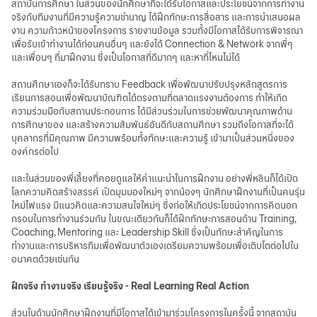
สถาบันการศึกษา ในส่วนของนักศึกษาที่จะได้รับโอกาสและประโยชน์จากการทำงาน
จริงกับทีมงานที่มีความรู้ความชำนาญ ได้ฝึกทักษะการสื่อสาร และการนำเสนอผล
งาน ความก้าวหน้าของโครงการ รายงานข้อมูล รวมทั้งมีโอกาสได้รับการพิจารณา
เพื่อรับเข้าทำงานได้ก่อนคนอื่นๆ และยังได้ Connection & Network จากพี่ๆ
และเพื่อนๆ ที่มาฝึกงาน ซึ่งเป็นโอกาสที่ดีมากๆ และหาที่ไหนไม่ได้
สถานศึกษาเองก็จะได้รับทราบ Feedback เพื่อพัฒนาปรับปรุงหลักสูตรการ
เรียนการสอนเพื่อพัฒนาบัณฑิตได้ตรงตามที่ตลาดแรงงานต้องการ ทำให้เกิด
ความร่วมมือกับสถานประกอบการ ได้มีส่วนร่วมในการช่วยพัฒนาคุณภาพด้าน
การศึกษาของ และสร้างความสัมพันธ์อันดีกับสถานศึกษา รวมถึงโอกาสที่จะได้
บุคลากรที่มีคุณภาพ มีความพร้อมทั้งทักษะและความรู้ เข้ามาเป็นส่วนหนึ่งของ
องค์กรต่อไป
และในส่วนของพี่เลี้ยงที่คอยดูแลให้คำแนะนำในการฝึกงาน อย่างพี่หลินก็ได้เปิด
โลกความคิดสร้างสรรค์ เปิดมุมมองใหม่ๆ จากน้องๆ นักศึกษาฝึกงานที่เป็นคนรุ่น
ใหม่ไฟแรง มีแนวคิดและความสนใจใหม่ๆ ซึ่งก่อให้เกิดประโยชน์จากการคิดนอก
กรอบในการทำงานร่วมกัน ในขณะเดียวกันก็ได้ฝึกทักษะการสอนด้าน Training,
Coaching, Mentoring และ Leadership Skill ซึ่งเป็นทักษะสำคัญในการ
ทำงานและการบริหารทีมเพื่อพัฒนาตัวเองเตรียมความพร้อมเพื่อเติบโตต่อไปใน
อนาคตด้วยเช่นกัน
ฝึกจริง ทำงานจริง เรียนรู้จริง - Real Learning Real Action
ส่วนในด้านนักศึกษาฝึกงานที่มีโอกาสได้เข้ามาร่วมโครงการในครั้งนี้ จากสถาบัน