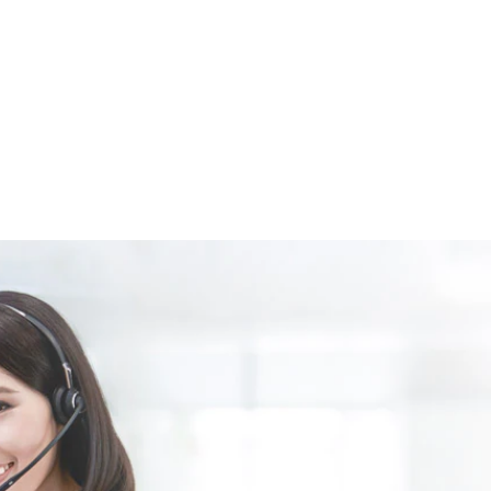
Guarantee
ชำระภาษี
ศุลกากร
ออนไลน์
Trade
iReport