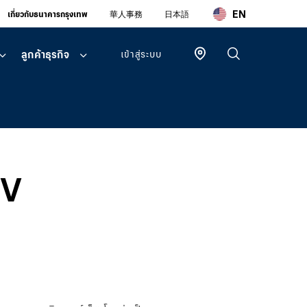
EN
เกี่ยวกับธนาคารกรุงเทพ
華人事務
日本語
ลูกค้าธุรกิจ
เข้าสู่ระบบ
ลูกค้า
บุคคล
บัวหลวง ไอ
แบงก์กิ้ง
VV
โมบายแบ
งก์กิ้ง
บัวหลวง ไอ
ฟันด์
ลูกค้า
ธุรกิจ