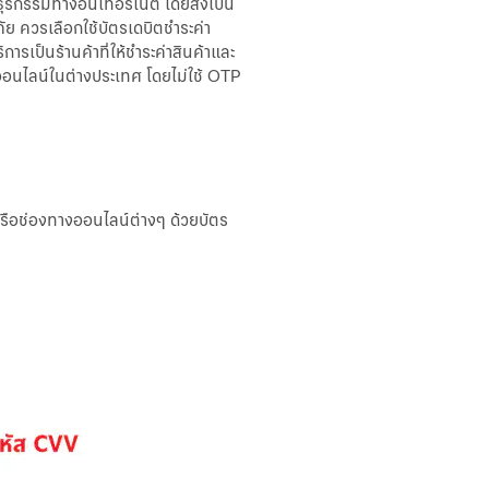
ธุรกรรมทางอินเทอร์เน็ต โดยส่งเป็น
ภัย ควรเลือกใช้บัตรเดบิตชำระค่า
ไอแคช
(ระบบใหม่)
ารเป็นร้านค้าที่ให้ชำระค่าสินค้าและ
าออนไลน์ในต่างประเทศ โดยไม่ใช้ OTP
บิซ ไอแบ
งก์กิ้ง
คอร์ปอเรท
ไอแคช
บัวหลวง ไอ
หรือช่องทางออนไลน์ต่างๆ ด้วยบัตร
ฟันด์
บัวหลวง ไอ
คัสโตดี
Merchant
iPay
iTrade
บัวหลวง ไอ
ซัพพลาย
Bualuang
e-