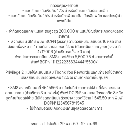
華人事務
ทุกวันศุกร์-อาทิตย์
• แลกรับเครดิตเงินคืน 12% สำหรับบัตรเครดิตประเภทอื่น
• แลกรับเครดิตเงินคืน 15% สำหรับบัตรพินนาเคิล บัตรอินฟินิท และบัตรผู้นำ
日本語
แพลทินัม
- จำกัดยอดแลกคะแนนสะสมสูงสุด 200,000 คะแนน/บัญชีบัตรเครดิต/ตลอด
รายการ
- ลงทะเบียน SMS พิมพ์ BCPN (วรรค) ตามด้วยหมายเลขบัตร 16 หลัก ตาม
EN
ด้วยเครื่องหมาย * ตามด้วยจำนวนยอดใช้จ่าย (ตัดทศนิยม และ , ออก) ส่งมาที่
4712008 (ค่าบริการครั้งละ 3 บาท)
ตัวอย่างการลงทะเบียน SMS ยอดใช้จ่าย 5,500.75 ทำรายการดังนี้
พิมพ์ BCPN 1111222233334444*5500/
Privilege 2 : เมื่อใช้คะแนนสะสม Thank You Rewards แลกเท่ายอดใช้จ่ายต่อ
เซลส์สลิป รับเครดิตเงินคืน 12% ณ ร้านอาหารภายในศูนย์ฯ
• SMS ลงทะเบียนมาที่ 4545666 ภายในวันที่ทำรายการใช้จ่ายที่ต้องการแลก
คะแนนสะสม (ค่าบริการ 3 บาท/ครั้ง) พิมพ์ DCPN*หมายเลขบัตรเครดิต 8 หลัก
สุดท้าย*ยอดใช้จ่าย (ไม่ใส่จุดทศนิยม) ตัวอย่าง : ยอดใช้จ่าย 1,545.50 บาท พิมพ์
DCPN*12345678*1545
- ไม่จำกัดยอดรับเครดิตเงินคืนสูงสุดตลอดรายการ
ระยะเวลาโปรโมชัน : 29 พ.ค. 69 - 19 ก.ค. 69