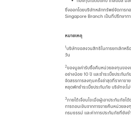
กองทุนเปิดบีแคป โกลบอล มัล
ซึ่งออกโดยบริษัทหลักทรัพย์จัดกา
Singapore Branch เป็นที่ปรึกษาก
หมายเหตุ
1
บริษัทขอสงวนสิทธิในการยกเลิกหรือ
วัน
2
ของมูลค่ารับซื้อคืนหน่วยลงทุนของเ
อย่างน้อย 10 ปี และชำระเบี้ยประกั
จัดสรรการลงทุนครั้งล่าสุดที่ราคาข
หยุดพักชำระเบี้ยประกันภัย บริษัทจะ
3
ภายใต้เงื่อนไขเมื่อผู้เอาประกันภัย
การถอนเงินจากการขายคืนหน่วยลงทุนข
กรมธรรม์ และค่าการประกันภัยที่ยังชำร