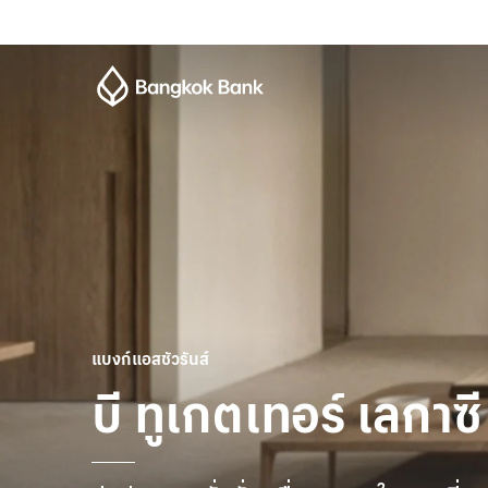
แบงก์แอสชัวรันส์
บี ทูเกตเทอร์ เลกาซี