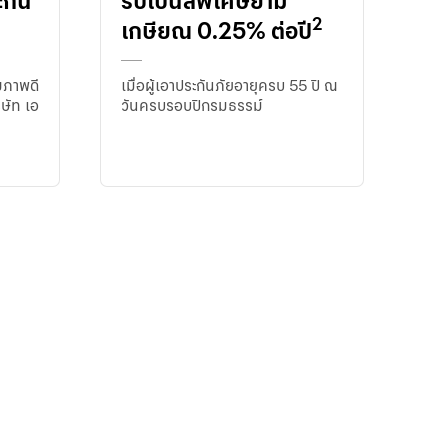
ะกัน
รับโบนัสพิเศษยาม
Guarantee
2
เกษียณ 0.25% ต่อปี
ชำระภาษี
ศุลกากร
ุขภาพดี
เมื่อผู้เอาประกันภัยอายุครบ 55 ปี ณ
ออนไลน์
ิษัท เอ
วันครบรอบปีกรมธรรม์
Trade
iReport