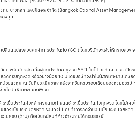
ติ แอสเซท พลัส (BCAP-GMA PLUS: ระดับความเสี่ยง 6)
รกองทุน บางกอก แคปปิตอล จำกัด (Bangkok Capital Asset Managemen
ารลงทุน
เปลี่ยนแปลงส่วนลดค่าการประกันภัย (COI) โดยบริษัทจะแจ้งให้ทราบล่วงหน
บี้ยประกันภัยหลัก เมื่อผู้เอาประกันอายุครบ 55 ปี ขึ้นไป ณ วันครบรอบปี
นภัยหลักครบทุกงวด หรืออย่างน้อย 10 ปี โดยบริษัทจะนำโบนัสพิเศษยามเกษี
ายหน่วยลงทุน ณ วันที่ประเมินราคาหลังจากวันครบรอบเดือนของกรมธรรม์ ทั้
ไม่จ่ายโบนัสพิเศษยามเกษียณ
ได้ชำระเบี้ยประกันภัยหลักครบตามกำหนดชำระเบี้ยประกันภัยทุกงวด โดยไม่เคยใช
องเบี้ยประกันภัยหลัก รวมถึงไม่เคยทำการลดจำนวนเบี้ยประกันภัยหลัก ทั
ะไม่ครบ (ถ้ามี) ถือเป็นหนี้สินที่ค้างชำระภายใต้กรมธรรม์