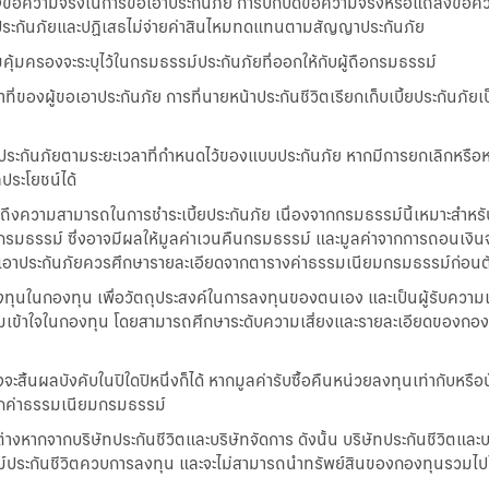
ถลงข้อความจริงในการขอเอาประกันภัย การปกปิดข้อความจริงหรือแถลงข้อควา
าประกันภัยและปฏิเสธไม่จ่ายค่าสินไหมทดแทนตามสัญญาประกันภัย
ุ้มครองจะระบุไว้ในกรมธรรม์ประกันภัยที่ออกให้กับผู้ถือกรมธรรม์
้าที่ของผู้ขอเอาประกันภัย การที่นายหน้าประกันชีวิตเรียกเก็บเบี้ยประกั
้ยประกันภัยตามระยะเวลาที่กำหนดไว้ของแบบประกันภัย หากมีการยกเลิกหรือห
ลประโยชน์ได้
ถึงความสามารถในการชำระเบี้ยประกันภัย เนื่องจากกรมธรรม์นี้เหมาะสำหรั
ธรรม์ ซึ่งอาจมีผลให้มูลค่าเวนคืนกรมธรรม์ และมูลค่าจากการถอนเงินจา
ขอเอาประกันภัยควรศึกษารายละเอียดจากตารางค่าธรรมเนียมกรมธรรม์ก่อนต
ลงทุนในกองทุน เพื่อวัตถุประสงค์ในการลงทุนของตนเอง และเป็นผู้รับความเสี
เข้าใจในกองทุน โดยสามารถศึกษาระดับความเสี่ยงและรายละเอียดของกอง
ิ้นผลบังคับในปีใดปีหนึ่งก็ได้ หากมูลค่ารับซื้อคืนหน่วยลงทุนเท่ากับหรือน้
หักค่าธรรมเนียมกรมธรรม์
งหากจากบริษัทประกันชีวิตและบริษัทจัดการ ดังนั้น บริษัทประกันชีวิตและบ
ะกันชีวิตควบการลงทุน และจะไม่สามารถนำทรัพย์สินของกองทุนรวมไปใช้