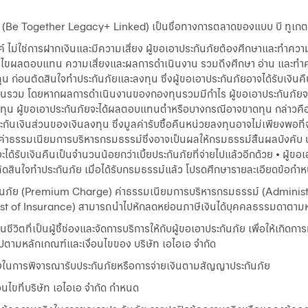
งค์ (Be Together Legacy+ Linked) เป็นชื่อทางการตลาดของแบบ บี ทูเกตเทอ
ค์ ไม่ใช่การฝากเงินและมีความเสี่ยง ผู้ขอเอาประกันภัยต้องศึกษาและทำควา
อนไขผลตอบแทน ความเสี่ยงและผลการดำเนินงาน รวมถึงศึกษา อ่าน และท
 ก่อนตัดสินใจทำประกันภัยและลงทุน ซึ่งผู้ขอเอาประกันภัยอาจได้รับเงินคืน
องทุนรวม โดยหากผลการดำเนินงานของกองทุนรวมมีกำไร ผู้ขอเอาประกันภั
น ผู้ขอเอาประกันภัยจะได้ผลตอบแทนต่ำหรือบางกรณีอาจขาดทุน กล่าวคือ 
ประกันเงินส่วนของเงินลงทุน ซึ่งมูลค่ารับซื้อคืนหน่วยลงทุนอาจไม่เพียงพอที
ะค่าธรรมเนียมการบริหารกรมธรรม์ซึ่งอาจเป็นผลให้กรมธรรม์สิ้นผลบังคับ
ได้รับเงินคืนเป็นจำนวนน้อยกว่าเบี้ยประกันภัยที่จ่ายไปแล้วอีกด้วย • ผู
ดสินใจทำประกันภัย เมื่อได้รับกรมธรรม์แล้ว โปรดศึกษารายละเอียดข้อก
ะกันภัย (Premium Charge) ค่าธรรมเนียมการบริหารกรมธรรม์ (Administ
Cost of Insurance) สามารถนำไปหักลดหย่อนภาษีเงินได้บุคคลธรรมดาต
ีวิตที่เป็นผู้ชี้ช่องและจัดการบริการให้กับผู้ขอเอาประกันภัย เพื่อให้เกิด
ปตามหลักเกณฑ์และเงื่อนไขของ บริษัท เอไอเอ จำกัด
่งในการพิจารณารับประกันภัยหรือการจ่ายเงินตามสัญญาประกันภัย
นไขที่บริษัท เอไอเอ จำกัด กำหนด