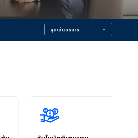
ไอแคช
(ระบบใหม่)
บิซ ไอแบ
จุดเด่นบริการ
งก์กิ้ง
คอร์ปอเรท
ไอแคช
จุดเด่นบริการ
บัวหลวง ไอ
หมายเหตุ
ฟันด์
บัวหลวง ไอ
ข้อมูลเพิ่มเติม
คัสโตดี
Merchant
หมายเหตุ
iPay
เครื่องมือช่วยเหลือ
iTrade
บัวหลวง ไอ
ซัพพลาย
Bualuang
e-