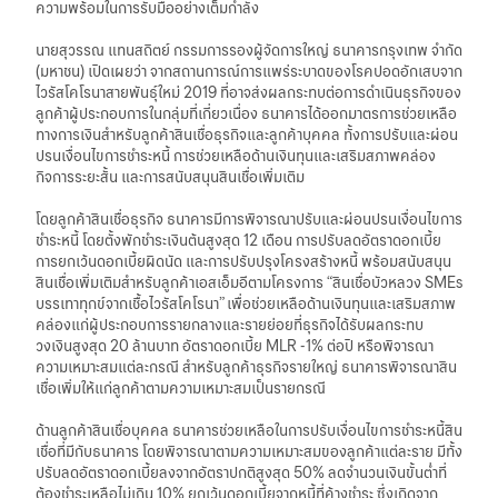
華人事務
ความพร้อมในการรับมืออย่างเต็มกำลัง
นายสุวรรณ แทนสถิตย์ กรรมการรองผู้จัดการใหญ่ ธนาคารกรุงเทพ จำกัด
(มหาชน) เปิดเผยว่า จากสถานการณ์การแพร่ระบาดของโรคปอดอักเสบจาก
日本語
ไวรัสโคโรนาสายพันธุ์ใหม่ 2019 ที่อาจส่งผลกระทบต่อการดำเนินธุรกิจของ
ลูกค้าผู้ประกอบการในกลุ่มที่เกี่ยวเนื่อง ธนาคารได้ออกมาตรการช่วยเหลือ
ทางการเงินสำหรับลูกค้าสินเชื่อธุรกิจและลูกค้าบุคคล ทั้งการปรับและผ่อน
ปรนเงื่อนไขการชำระหนี้ การช่วยเหลือด้านเงินทุนและเสริมสภาพคล่อง
EN
กิจการระยะสั้น และการสนับสนุนสินเชื่อเพิ่มเติม
โดยลูกค้าสินเชื่อธุรกิจ ธนาคารมีการพิจารณาปรับและผ่อนปรนเงื่อนไขการ
ชำระหนี้ โดยตั้งพักชำระเงินต้นสูงสุด 12 เดือน การปรับลดอัตราดอกเบี้ย
การยกเว้นดอกเบี้ยผิดนัด และการปรับปรุงโครงสร้างหนี้ พร้อมสนับสนุน
สินเชื่อเพิ่มเติมสำหรับลูกค้าเอสเอ็มอีตามโครงการ “สินเชื่อบัวหลวง SMEs
บรรเทาทุกข์จากเชื้อไวรัสโคโรนา” เพื่อช่วยเหลือด้านเงินทุนและเสริมสภาพ
คล่องแก่ผู้ประกอบการรายกลางและรายย่อยที่ธุรกิจได้รับผลกระทบ
วงเงินสูงสุด 20 ล้านบาท อัตราดอกเบี้ย MLR -1% ต่อปี หรือพิจารณา
ความเหมาะสมแต่ละกรณี สำหรับลูกค้าธุรกิจรายใหญ่ ธนาคารพิจารณาสิน
เชื่อเพิ่มให้แก่ลูกค้าตามความเหมาะสมเป็นรายกรณี
ด้านลูกค้าสินเชื่อบุคคล ธนาคารช่วยเหลือในการปรับเงื่อนไขการชำระหนี้สิน
เชื่อที่มีกับธนาคาร โดยพิจารณาตามความเหมาะสมของลูกค้าแต่ละราย มีทั้ง
ปรับลดอัตราดอกเบี้ยลงจากอัตราปกติสูงสุด 50% ลดจำนวนเงินขั้นต่ำที่
ต้องชำระเหลือไม่เกิน 10% ยกเว้นดอกเบี้ยจากหนี้ที่ค้างชำระ ซึ่งเกิดจาก