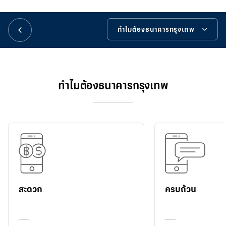
華人事務
ทำไมต้องธนาคารกรุงเทพ
日本語
ทำไมต้องธนาคารกรุงเทพ
EN
รายละเอียดบริการ
ทำไมต้องธนาคารกรุงเทพ
สมัครง่ายๆ ผ่านช่องทางที่สะดวก
เครื่องมือช่วยเหลือ
สะดวก
ครบถ้วน