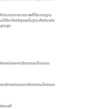
ไอแคช
(ระบบใหม่)
นเวทีประกวดการวาดภาพที่ได้มาตรฐาน
บิซ ไอแบ
นได้รับเกียรติสูงสุดในฐานะศิลปินแห่ง
งก์กิ้ง
รฐานสูง
คอร์ปอเรท
ไอแคช
บัวหลวง ไอ
ฟันด์
บัวหลวง ไอ
คัสโตดี
ะเอกลักษณ์ของงานจิตรกรรมไทยแบบ
Merchant
iPay
iTrade
 และเอกลักษณ์ของงานจิตรกรรมไทยแบบ
บัวหลวง ไอ
ซัพพลาย
Bualuang
ิสระเสรี
e-