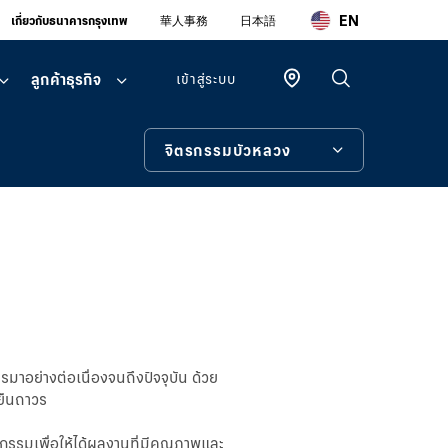
EN
เกี่ยวกับธนาคารกรุงเทพ
華人事務
日本語
ลูกค้าธุรกิจ
เข้าสู่ระบบ
จิตรกรรมบัวหลวง
ลูกค้า
บุคคล
จิตรกรรมบัวหลวง
บัวหลวง ไอ
แบงก์กิ้ง
การประกวด ‘จิตรกรรมบัวหลวง’
โมบายแบ
ผลการประกวด “จิตรกรรมบัวหลวง”
งก์กิ้ง
บัวหลวง ไอ
เครื่องมือช่วยเหลือ
ฟันด์
มาอย่างต่อเนื่องจนถึงปัจจุบัน ด้วย
ยืนถาวร
ลูกค้า
ธุรกิจ
รรมเพื่อให้ได้ผลงานที่มีคุณภาพและ