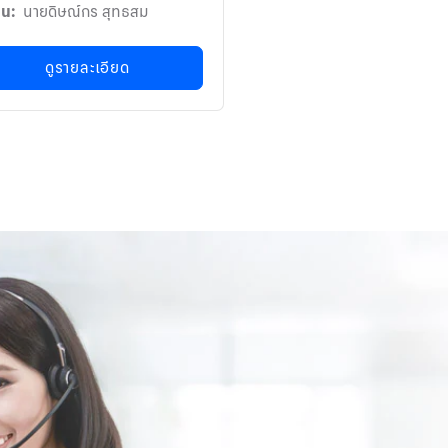
ิน:
นายดิษณ์กร สุทธสม
ดูรายละเอียด