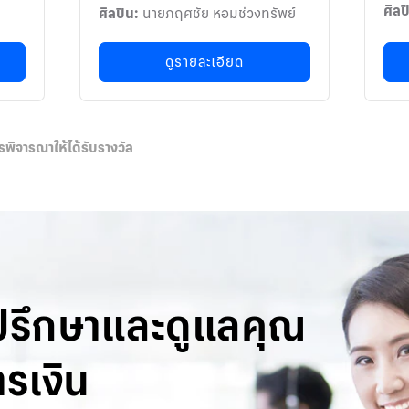
ศิลป
ศิลปิน:
นายภฤศชัย หอมช่วงทรัพย์
ดูรายละเอียด
การพิจารณาให้ได้รับรางวัล
ปรึกษาและดูแลคุณ
รเงิน