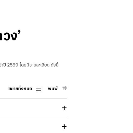
Guarantee
ชำระภาษี
ศุลกากร
ออนไลน์
ลวง’
Trade
iReport
ำปี 2569 โดยมีรายละเอียด ดังนี้
ขยายทั้งหมด
พิมพ์