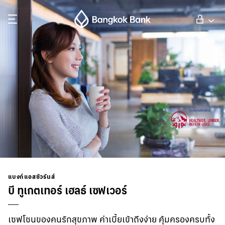
ค้นหา
ลูกค้าบุคคล
ลูกค้าธุรกิจ
กิจการธนาคารต่างประเทศ
นักลงทุนสัมพันธ์
แบงก์แอสชัวรันส์
บี ทูเกตเทอร์ เฮลธ์ เซฟเวอร์
เกี่ยวกับธนาคารกรุงเทพ
เซฟโชนของคนรักสุขภาพ ค่าเบี้ยเข้าถึงง่าย คุ้มครองครบทั้ง