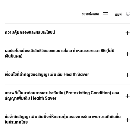
หรือตอบข้อซักถามหรือข้อร้องเรียนใดๆ ที่เกี่ยวข้องกับคำขอ
ของข้าพเจ้า และการดำเนินการต่างๆ ตามที่กฎหมาย กฎเกณฑ์ คำ
สั่ง หรือระเบียบวิธีปฏิบัติที่หน่วยงานราชการ หรือหน่วยงานกำกับ
ขยายทั้งหมด
พิมพ์
ดูแลกำหนด ตลอดจนการใช้สิทธิเรียกร้อง หรือการบังคับสิทธิ
ตามกฎหมาย
ความคุ้มครองและผลประโยชน์
ผลประโยชน์กรณีเสียชีวิตของแบบ เอไอเอ กำหนดระยะเวลา 85 (ไม่มี
เงินปันผล)
เงื่อนไขที่สำคัญของสัญญาเพิ่มเติม Health Saver
สภาพที่เป็นมาก่อนการเอาประกันภัย (Pre-existing Condition) ของ
สัญญาเพิ่มเติม Health Saver
ข้อจำกัดสัญญาเพิ่มเติมนี้จะให้ความคุ้มครองการรักษาพยาบาลที่เกิดขึ้น
ในประเทศไทย