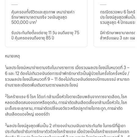
คุ้มครองทั้งชีวิตและสุขภาพ เหมาจ่ายค่า
กรณีตรวจพบ 6 โรคร้
รักษาพยาบาลตามจริง วงเงินสูงสุด
ประโยชน์สูงสุดเพิ่มเป็น 
1
500,000 บาท
รวมสูงสุด 4 ปีกรมธรร
รับประกันภัยตั้งแต่อายุ 11 วัน จนถึงอายุ 75
มีค่ารักษาพยาบาลกรณี
ปี คุ้มครองจนถึงอายุ 85 ปี
สำหรับแผน 3 และ แผ
หมายเหตุ
1
ผลประโยชน์เหมาจ่ายตามจริงในบางรายการ เมื่อรวมผลประโยชน์ในหมวดที่ 3 –
6 และ 12 ต้องไม่เกินวงเงินต่อการเข้าพักรักษาตัวเป็นผู้ป่วยในครั้งใดครั้งหนึ่ง /
รวมผลประโยชน์ในหมวดที่ 9 – 11 ต้องไม่เกินวงเงินต่อรอบปีกรมธรรม์ สามารถ
อ่านรายละเอียดเพิ่มเติมตามตารางผลประโยชน์
2
โรคร้ายแรง 6 โรค ได้แก่ กล้ามเนื้อหัวใจตายเฉียบพลันจากการขาดเลือด, โรค
หลอดเลือดสมองแตกหรืออุดตัน, การผ่าตัดเส้นเลือดเลี้ยงกล้ามเนื้อหัวใจ, โรค
มะเร็งระยะลุกลาม, การผ่าตัดเปลี่ยนอวัยวะหรือปลูกถ่ายไขกระดูก, การผ่าตัด
เส้นเลือดแดงใหญ่ เอออร์ต้า
3
ผลประโยชน์สูงสุดเพิ่มเป็น 2 เท่าของจำนวนเงินเอาประกันภัย ในกรณีที่ผู้เอา
ประกันภัยเข้ารับการรักษาตัวด้วยโรคร้ายแรง เมื่อป่วยเป็นโรคร้ายแรงครั้งแรก