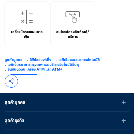
เครื่องมือวางแผนการ
สนใจสมัครผลิตภัณฑ์/
เงิน
บริการ
ลูกค้าบุคคล
ดิจิทัลแบงก์กิ้ง
เอทีเอ็มและธนาคารอัตโนมัติ
เอทีเอ็มธนาคารกรุงเทพ และบริการอัตโนมัติอื่นๆ
ยืนยันตัวตน เครื่อง ATM และ ATM+
ลูกค้าบุคคล
ลูกค้าธุรกิจ