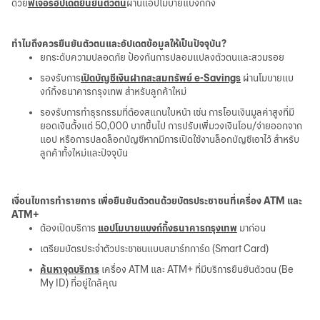
ด้วย
ฟีเจอร์อัปเดตยืนยันตัวตน
ผ่านแอปโมบายแบงก์กิ้ง
ทำไมถึงควรยืนยันตัวตนและอัปเดตข้อมูลให้เป็นปัจจุบัน?
ยกระดับความปลอดภัย ป้องกันการปลอมแปลงตัวตนและสวมรอย
รองรับการ
เปิดบัญชีเงินฝากสะสมทรัพย์ e-Savings
ผ่านโมบายแบ
งก์กิ้งธนาคารกรุงเทพ สำหรับลูกค้าใหม่
รองรับการทำธุรกรรมที่ต้องสแกนใบหน้า เช่น การโอนเงินมูลค่าสูงที่มี
ยอดเงินตั้งแต่ 50,000 บาทขึ้นไป การปรับเพิ่มวงเงินโอน/จ่ายออกจาก
แอป หรือการปลดล็อกบัญชีหากมีการเปิดใช้งานล็อกบัญชีเอาไว้ สำหรับ
ลูกค้าทั้งใหม่และปัจจุบัน
เงื่อนไขการทำรายการ เพื่อยืนยันตัวตนด้วยบัตรประชาชนที่เครื่อง ATM และ
ATM+
ต้องเปิดบริการ
แอปโมบายแบงก์กิ้งธนาคารกรุงเทพ
มาก่อน
เตรียมบัตรประจำตัวประชาชนแบบสมาร์ทการ์ด (Smart Card)
ค้นหาจุดบริการ
เครื่อง ATM และ ATM+ ที่มีบริการยืนยันตัวตน (Be
My ID) ที่อยู่ใกล้คุณ