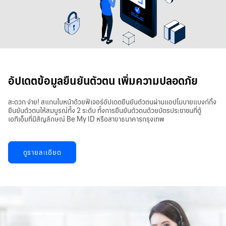
อัปเดตข้อมูลยืนยันตัวตน เพิ่มความปลอดภัย
สะดวก ง่าย! สแกนใบหน้าด้วยฟีเจอร์อัปเดตยืนยันตัวตนผ่านแอปโมบายแบงก์กิ้ง
ยืนยันตัวตนให้สมบูรณ์ทั้ง 2 ระดับ ทั้งการยืนยันตัวตนด้วยบัตรประชาชนที่ตู้
เอทีเอ็มที่มีสัญลักษณ์ Be My ID หรือสาขาธนาคารกรุงเทพ
ดูรายละเอียด