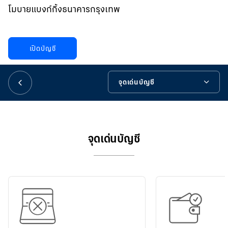
華人事務
โมบายแบงก์กิ้งธนาคารกรุงเทพ
日本語
เปิดบัญชี
EN
จุดเด่นบัญชี
จุดเด่นบัญชี
คุณสมบัติและเอกสารประกอบ
จุดเด่นบัญชี
ขั้นตอนการเปิดบัญชี
วิธียืนยันตัวตน
เครื่องมือช่วยเหลือ