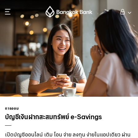
ค้นหา
ลูกค้าบุคคล
ลูกค้าธุรกิจ
กิจการธนาคารต่างประเทศ
นักลงทุนสัมพันธ์
การออม
บัญชีเงินฝากสะสมทรัพย์ e-Savings
เกี่ยวกับธนาคารกรุงเทพ
เปิดบัญชีออนไลน์ เติม โอน จ่าย ลงทุน ง่ายในแอปเดียว ผ่าน