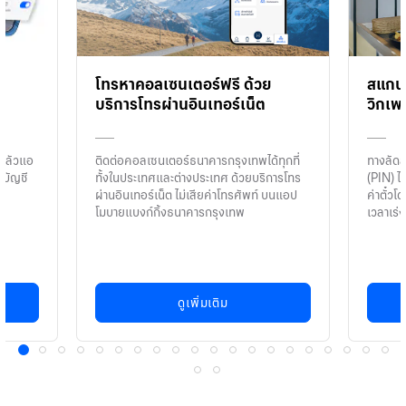
โทรหาคอลเซนเตอร์ฟรี ด้วย
สแกนจ
บริการโทรผ่านอินเทอร์เน็ต
วิกเพ
งกลัวแอ
ติดต่อคอลเซนเตอร์ธนาคารกรุงเทพได้ทุกที่
ทางลัดส
ยบัญชี
ทั้งในประเทศและต่างประเทศ ด้วยบริการโทร
(PIN) ไม
ผ่านอินเทอร์เน็ต ไม่เสียค่าโทรศัพท์ บนแอป
ค่าตั๋วโ
โมบายแบงก์กิ้งธนาคารกรุงเทพ
เวลาเร่ง
ดูเพิ่มเติม
1
2
3
4
5
6
7
8
9
10
11
12
13
14
15
16
17
18
19
20
21
22