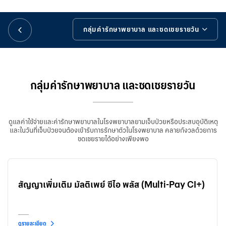
華人事務
กลุ่มค่ารักษาพยาบาล และชดเชยรายวัน
日本語
กลุ่มค่ารักษาพยาบาล และชดเชยรายวัน
EN
กลุ่มโรคร้ายแรง
กลุ่มค่ารักษาพยาบาล และชดเชยรายวัน
กลุ่มอุบัติเหตุ
ดูแลค่าใช้จ่ายและค่ารักษาพยาบาลในโรงพยาบาลยามเจ็บป่วยหรือประสบอุบัติเหตุ
กลุ่มยกเว้นเบี้ยประกันภัย
และในวันที่เจ็บป่วยจนต้องเข้ารับการรักษาตัวในโรงพยาบาล คลายกังวลด้วยการ
ชดเชยรายได้อย่างเพียงพอ
รายละเอียดสัญญาเพิ่มเติม
เครื่องมือช่วยเหลือ
สัญญาเพิ่มเติม มัลติเพย์ ซีไอ พลัส (Multi-Pay CI+)
ดูรายละเอียด